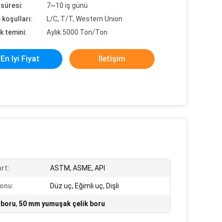
süresi:
7~10 iş günü
koşulları:
L/C, T/T, Western Union
k temini:
Aylık 5000 Ton/Ton
En Iyi Fiyat
İletişim
rt:
ASTM, ASME, API
onu:
Düz uç, Eğimli uç, Dişli
 boru
,
50 mm yumuşak çelik boru