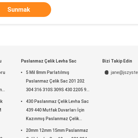
Sunmak
u
Paslanmaz Çelik Levha Sac
Bizi Takip Edin
oru
5 Mil 8mm Parlatılmış
jane@jszyste
Paslanmaz Çelik Sac 201 202
m
304 316 310S 309S 430 2205 9
Gauge
ik
430 Paslanmaz Çelik Levha Sac
M
439 440 Mutfak Duvarları İçin
Kazınmış Paslanmaz Çelik
Levhalar
20mm 12mm 15mm Paslanmaz