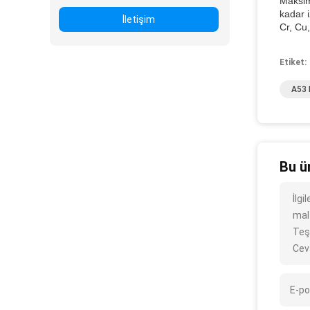
Maksim
kadar i
İletişim
Cr, Cu,
Etiket:
A53 
Bu ü
İlg
mal
Teş
Cev