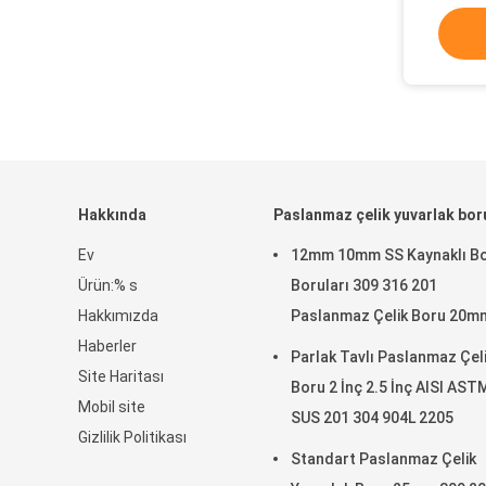
Hakkında
Paslanmaz çelik yuvarlak bor
Ev
12mm 10mm SS Kaynaklı B
Ürün:% s
Boruları 309 316 201
Hakkımızda
Paslanmaz Çelik Boru 20m
Haberler
22MM 25mm
Parlak Tavlı Paslanmaz Çel
Site Haritası
Boru 2 İnç 2.5 İnç AISI AST
Mobil site
SUS 201 304 904L 2205
Gizlilik Politikası
Standart Paslanmaz Çelik