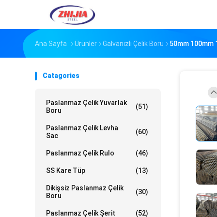
Ana Sayfa
Ürünler
Galvanizli Çelik Boru
50mm 100mm 15
Catagories
Paslanmaz Çelik Yuvarlak
(51)
Boru
Paslanmaz Çelik Levha
(60)
Sac
Paslanmaz Çelik Rulo
(46)
SS Kare Tüp
(13)
Dikişsiz Paslanmaz Çelik
(30)
Boru
Paslanmaz Çelik Şerit
(52)