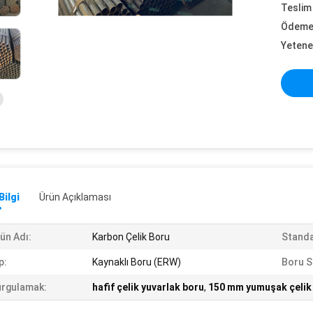
Teslim 
Ödeme 
Yetene
Bilgi
Ürün Açıklaması
ün Adı:
Karbon Çelik Boru
Standa
p:
Kaynaklı Boru (ERW)
Boru S
rgulamak:
hafif çelik yuvarlak boru
,
150 mm yumuşak çelik