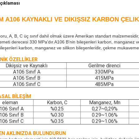
çıklaması
M A106 KAYNAKLI VE DIKIŞSIZ KARBON ÇELI
oru, A, B, C üç sınıf dahil olmak üzere Amerikan standart malzemesidir,
meti derecesi 330 MPa'dır.A106 B'nin bileşenleri karbon, manganez v
bileşenleri karbon, manganez ve silikon bileşenleridir, çekme mukaveme
NİK ÖZELLİKLER
Dikişsiz ve Kaynaklı
Gerilme direnci
A106 Sınıf A
330MPa
A106 Sınıf B
415
MPa
A106 Sınıf C
485MPa
ASAL BİLEŞİM
eleman
Karbon, C
Manganez, Mn
106 Sınıf A
%0.25
0,27~0,29%
106 Sınıf B
%0.30
0.29~1.06%
106 Sınıf C
%0.35
0.29~1.06%
EN AKLINIZDA BULUNDURUN