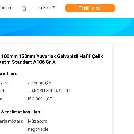
Turkish
berler
Teklif isteği
100mm 150mm Yuvarlak Galvanizli Hafif Çelik
Astm Standart A106 Gr A
rıntıları:
yeri:
Jiangsu, Çin
dı:
JIANGSU ZHIJIA STEEL
a:
ISO 9001 ,CE
& teslimat koşulları:
ariş miktarı:
Müzakere
negotiable