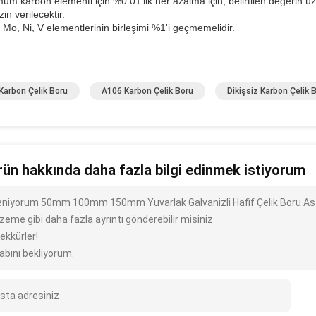
um karbon elementi için %0.01'lik her azalma için, belirtilen değeri
zin verilecektir.
 Mo, Ni, V elementlerinin birleşimi %1'i geçmemelidir.
Karbon Çelik Boru
A106 Karbon Çelik Boru
Dikişsiz Karbon Çelik 
rün hakkında daha fazla bilgi edinmek istiyorum
ileniyorum 50mm 100mm 150mm Yuvarlak Galvanizli Hafif Çelik Boru Ast
zeme gibi daha fazla ayrıntı gönderebilir misiniz
ekkürler!
abını bekliyorum.