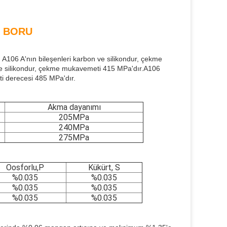
K BORU
 A106 A'nın bileşenleri karbon ve silikondur, çekme
e silikondur, çekme mukavemeti 415 MPa'dır.A106
ti derecesi 485 MPa'dır.
Akma dayanımı
205
MPa
240
MPa
275MPa
Oosforlu,P
Kükürt, S
%0.035
%0.035
%0.035
%0.035
%0.035
%0.035