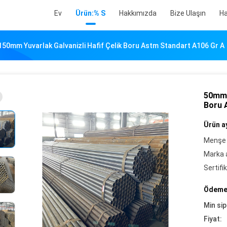
Ev
Ürün:% S
Hakkımızda
Bize Ulaşın
Ha
0mm Yuvarlak Galvanizli Hafif Çelik Boru Astm Standart A106 Gr A
50mm 
Boru 
Ürün ay
Menşe 
Marka a
Sertifik
Ödeme 
Min sip
Fiyat: