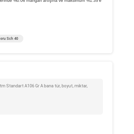
n üzerinde %0.06 mangan artışına ve maksimum %1.35'e
Boru Sch 40
m Standart A106 Gr A bana tür, boyut, miktar,