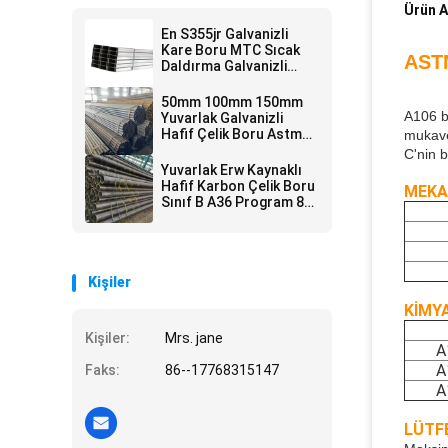
Ürün A
En S355jr Galvanizli
Kare Boru MTC Sıcak
AST
Daldırma Galvanizli
Kare Boru
50mm 100mm 150mm
A106 b
Yuvarlak Galvanizli
Hafif Çelik Boru Astm
mukave
Standart A106 Gr A
C'nin 
Yuvarlak Erw Kaynaklı
Hafif Karbon Çelik Boru
MEKA
Sınıf B A36 Program 80
40 10
Kişiler
KİMY
Kişiler:
Mrs. jane
A
A
Faks:
86--17768315147
A
LÜTF