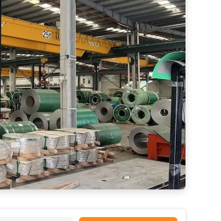
2.4819 Hastelloy C276 Şerit Bobin Soğuk Sıcak Haddelenmiş Levha Levha
 Rulo Korozyona Dirençli