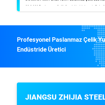
904l 316 304l Dikişsiz Paslanmaz Çelik Boru Ss 304 
Profesyonel Paslanmaz Çelik Yu
Endüstride Üretici
JIANGSU ZHIJIA STEE