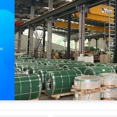
Astm B575 C276 B575 Hastelloy X Alaşımlı Çelik Rulo N06002 600 1 601 Astm B443 Inconel 625 Plaka
Sıcak Haddelenmiş Nikel Alaşımlı Rulo Monel 400 Nikel 200 201 Paslanmaz Çelik Sac Levha Rulo
Nikel Monel R405 Alaşımlı Çelik
az