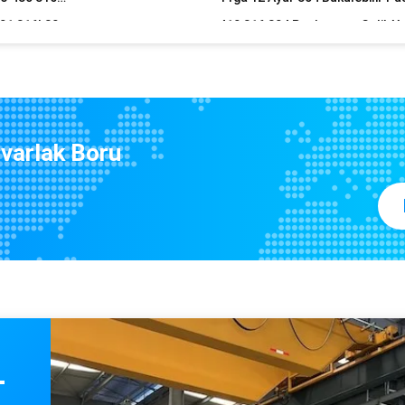
301 201 Ayna Paslanmaz Çelik Rulo Dilme 304 316 316L 321 310s Ss Metal Şerit
10 X 3/4 12x12 16 Ayar Fırçalı Paslanmaz Sac Rulo Sıcak Haddelenmiş 4x8
Ss 321 Dikişsiz Paslanmaz Çelik Borular Tüpler Üreticileri 16mm 16 Ölçer 304 Eşanjör
Aisi 4130 Sıcak Haddelenmiş Dikişsiz Paslanmaz Çelik Boru 1.75 "1.5 inç 1.25 inç Yuvarlak
Tüp
varlak Boru
Asme 14462 2205 Dubleks Dikişsiz Boru 304 Ss 410 Dikişsiz Boru Yuvarlak
Tavlı Paslanmaz Çelik Boru 1/2 İnç 1/4" 1/8" 201 304 304L Dekoratif Ss Boru Yuvarlak
Su Temini için Sch 10 904l 310 Metrik Paslanmaz Çelik Kaynaklı Boru
Parlak Tavlı Boru 304 304L 316
Asme Ansi B36.19 Yüksek Basınçlı Ağır Duvar Paslanmaz Çelik Boru Dikdörtgen
Tavlı ve Salamura Paslanmaz Çelik Boru Kaynaklı Dikişsiz 50mm 60mm 65mm 201 202 304L 316L
4 İnç 1 İnç 2 İnç Paslanmaz Çelik Kare Boru Parlak Tavlı Sıhhi Borular SS 304 316L Dikişsiz
1 İnç Ss Kare Boru 16 Ölçer 18 Ölçer 304 Paslanmaz Çelik Sıcak Su Oluklu Esnek
Soğuk Haddelenmiş Paslanmaz Çelik Şerit Aisi 201j2 410 430 0.2mm 0.3mm 0.8mm 1mm
L
Motorlar için Yönlendirilmemiş Silikon Çelik Bobin Demir Çekirdekli Elektrik Crngo Crgo Bobin Soğuk Haddelenmiş
Hastelloy B-3 Alaşımlı Çelik R