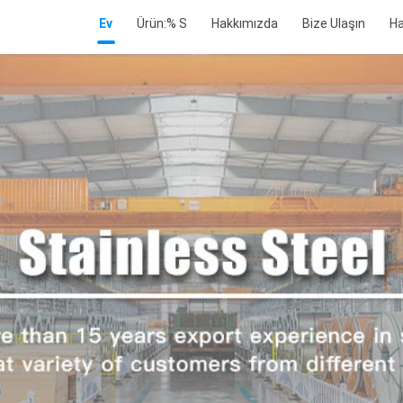
Ev
Ürün:% S
Hakkımızda
Bize Ulaşın
Ha