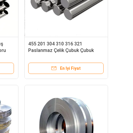
ış
455 201 304 310 316 321
oru
Paslanmaz Çelik Çubuk Çubuk
AISI
Yuvarlak 2mm 4mm 6mm 10mm
ss çubuk 440c
En Iyi Fiyat