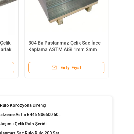
150mm 15mm 12mm Dekoratif Paslanmaz Çelik Boru Kare Yuvarlak
2205 2507 310S Parlak Tavlı Boru Paslanmaz Çelik Kare Boru Tedarikçiler 201 304 304L 316 316L
Çelik
304 Ba Paslanmaz Çelik Sac İnce
arlak
Kaplama ASTM AiSi 1mm 2mm
1 İnç Paslanmaz Çelik Kare Boru Borusu 321 304L ERW Dikişsiz 316l 310s 0.4 Mm
3mm 201 304 316 410 430
3 X 3 2 X 2 Dikişsiz Paslanmaz Çelik Kare Boru TP304L 316L 2000mm
En Iyi Fiyat
SS Bant Paslanmaz Çelik Şerit Bobin 0.5 0.7 0.76mm 5/8" 3/8" 1/2" 3/4"
ulo UNS N10675 2.4615
2.4819 Hastelloy C276 Şerit Bobin Soğuk Sıcak Haddelenmiş Levha Levha
 Rulo Korozyona Dirençli
Monel 400 Alaşımlı Çelik Rulo Malzeme Astm B446 N06600 6061 6063 3104 3003
aşımlı Çelik Rulo Şeridi
11ga 12 Ayar 304 Bükülebilir Paslanmaz Sac Rulo Rulo 200 Serisi 300 Serisi 400 Serisi
410 316 304 Paslanmaz Çelik Yarık Bobin Sıcak Haddelenmiş Prime 2B No.4 Bitmiş Fayans Şeridi