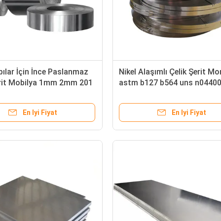
pılar İçin İnce Paslanmaz
Nikel Alaşımlı Çelik Şerit Mo
erit Mobilya 1mm 2mm 201
astm b127 b564 uns n0440
L 316 410 430
En Iyi Fiyat
En Iyi Fiyat