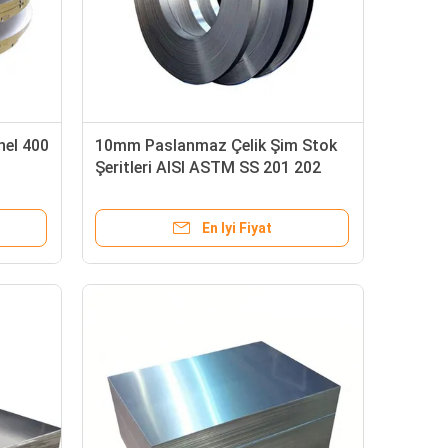
nel 400
10mm Paslanmaz Çelik Şim Stok
0
Şeritleri AISI ASTM SS 201 202
316 304 904l Ss Sac Rulo
En Iyi Fiyat