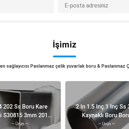
İşimiz
len sağlayıcısı Paslanmaz çelik yuvarlak boru & Paslanmaz 
4 202 Ss Boru Kare
2 In 1.5 Inç 1 Inç Ss
Si S30815 3mm 201
Kaynaklı Boru Bor
ekoratif Kullanım
Yuvarlak Paslanm
— Ürün —
— Ürün —