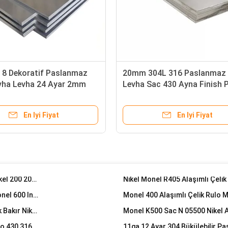
Asme Ansi B36.19 Yüksek Basınçlı Ağır Duvar Paslanmaz Çelik Boru Dikdörtgen
Tavlı ve Salamura Paslanmaz Çelik Boru Kaynaklı Dikişsiz 50mm 60mm 65mm 201 202 304L 316L
y 8 Dekoratif Paslanmaz
20mm 304L 316 Paslanmaz 
evha Levha 24 Ayar 2mm
Levha Sac 430 Ayna Finish P
4 İnç 1 İnç 2 İnç Paslanmaz Çelik Kare Boru Parlak Tavlı Sıhhi Borular SS 304 316L Dikişsiz
mm
Tavlı
1 İnç Ss Kare Boru 16 Ölçer 18 Ölçer 304 Paslanmaz Çelik Sıcak Su Oluklu Esnek
En Iyi Fiyat
En Iyi Fiyat
Soğuk Haddelenmiş Paslanmaz Çelik Şerit Aisi 201j2 410 430 0.2mm 0.3mm 0.8mm 1mm
Motorlar için Yönlendirilmemiş Silikon Çelik Bobin Demir Çekirdekli Elektrik Crngo Crgo Bobin Soğuk Haddelenmiş
Hastelloy B-3 Alaşımlı Çelik R
Astm B575 C276 B575 Hastelloy X Alaşımlı Çelik Rulo N06002 600 1 601 Astm B443 Inconel 625 Plaka
Sıcak Haddelenmiş Nikel Alaşımlı Rulo Monel 400 Nikel 200 201 Paslanmaz Çelik Sac Levha Rulo
Nikel Monel R405 Alaşımlı Çelik
Nikel 200 Nikel Alaşımlı Şerit NO4400 Monel 400 Inconel 600 Incoloy 800 Şerit Yüksek Mukavemet
0.5x100 Alaşımlı 400 Monel 400 Nikel Metal Yumuşak Bakır Nikel Şerit Folyo Bant
Monel K500 Sac N 05500 Nikel Al
0.6 Mm 0.7 Mm Parlak Tavlı Paslanmaz Çelik Sac Rulo 430 316ti 317 309s 310s 2b Bitmiş
304l 202 Paslanmaz Çelik Sıcak Haddelenmiş Rulo 201 316l 309s 310s 430 410 420