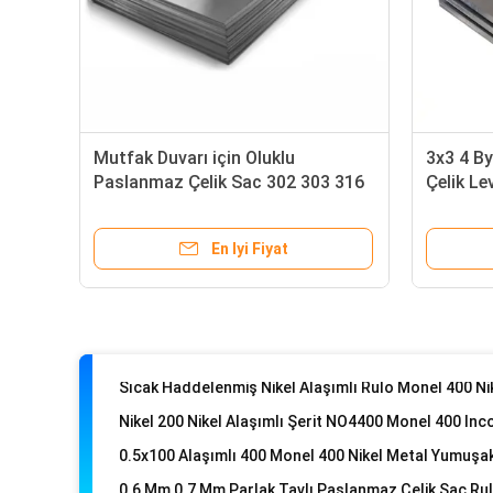
Mutfak Duvarı için Oluklu
3x3 4 B
Paslanmaz Çelik Sac 302 303 316
Çelik L
304 2b
4mm 6
En Iyi Fiyat