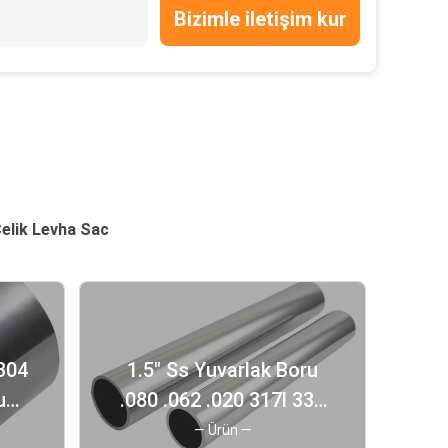
Bizimle iletişim kur
Çelik Levha Sac
 304
1.5" Ss Yuvarlak Boru
u
.080 .062 .020 317l 330
az
347h Paslanmaz Çelik
— Ürün —