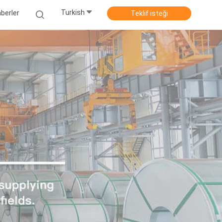
Turkish
berler
Teklif isteği