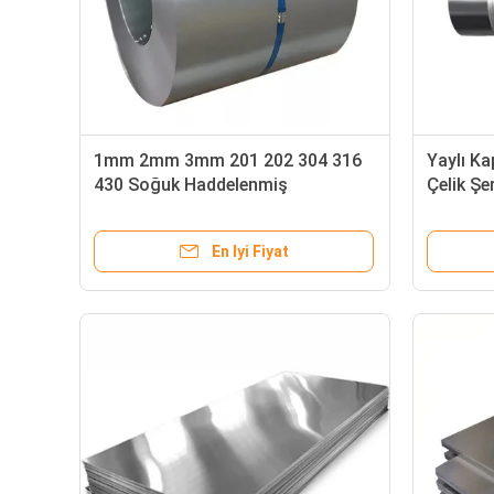
1mm 2mm 3mm 201 202 304 316
Yaylı Ka
430 Soğuk Haddelenmiş
Çelik Ş
Paslanmaz Çelik Rulo Metal Şerit
304 304
2B Yüzey
En Iyi Fiyat