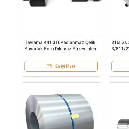
Tavlama 441 316Paslanmaz Çelik
316l Ss 
Yuvarlak Boru Dikişsiz Yüzey İşlem
3/8" 1/2
2B
Boru 316
En Iyi Fiyat