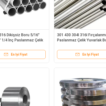
316 Dikişsiz Boru 5/16"
301 430 304l 316l Fırçalanm
" 1/4 İnç Paslanmaz Çelik
Paslanmaz Çelik Yuvarlak B
 Sınıf
Ss316l Ss304 Ss Sıhhi Boru 
201 202
En Iyi Fiyat
En Iyi Fiyat