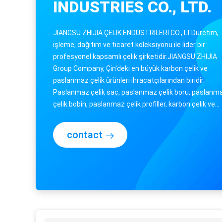
INDUSTRIES CO., LTD.
JIANGSU ZHIJIA ÇELİK ENDÜSTRİLERİ CO., LTDüretim,
işleme, dağıtım ve ticaret koleksiyonu ile lider bir
profesyonel kapsamlı çelik şirketidir.JIANGSU ZHIJIA
Group Company, Çin'deki en büyük karbon çelik ve
paslanmaz çelik ürünleri ihracatçılarından biridir.
Paslanmaz çelik sac, paslanmaz çelik boru, paslanm
çelik bobin, paslanmaz çelik profiller, karbon çelik ve
galvanizli ürünlerin tek adımlı ma...
contact