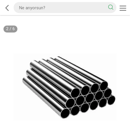
2
/
6