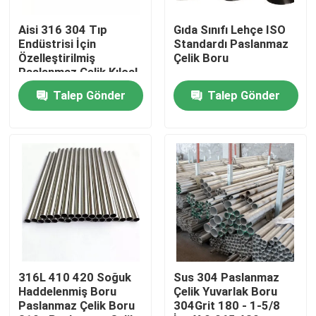
Aisi 316 304 Tıp
Gıda Sınıfı Lehçe ISO
Fabrika turu
Endüstrisi İçin
Standardı Paslanmaz
Özelleştirilmiş
Çelik Boru
Paslanmaz Çelik Kılcal
Kalite kontrol
Boru
Talep Gönder
Talep Gönder
Bize Ulaşın
Haberler
Bir teklif isteği
Paslanmaz çelik yuvarlak boru
316L 410 420 Soğuk
Sus 304 Paslanmaz
Haddelenmiş Boru
Çelik Yuvarlak Boru
Paslanmaz Çelik Boru
304Grit 180 - 1-5/8
Paslanmaz Çelik Levha Sac