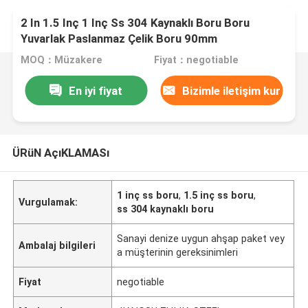
2 In 1.5 Inç 1 Inç Ss 304 Kaynaklı Boru Boru
Yuvarlak Paslanmaz Çelik Boru 90mm
MOQ：Müzakere
Fiyat：negotiable
En iyi fiyat
Bizimle iletişim kur
ÜRüN AçıKLAMASı
1 inç ss boru
,
1.5 inç ss boru
,
Vurgulamak:
ss 304 kaynaklı boru
Sanayi denize uygun ahşap paket vey
Ambalaj bilgileri
a müşterinin gereksinimleri
Fiyat
negotiable